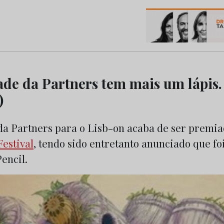
os do Marketing e da Publicidade
dade da Partners tem mais um lápi
)
 da Partners para o Lisb-on acaba de ser premia
estival
, tendo sido entretanto anunciado que f
encil.