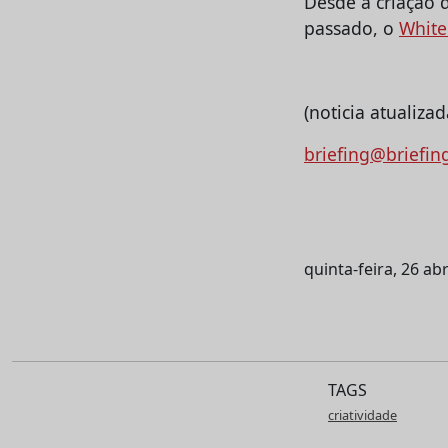
Desde a criação 
passado, o
White
(noticia atualiz
briefing@briefin
quinta-feira, 26 abr
TAGS
criatividade