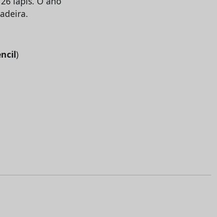
26 lápis. O ano
adeira.
ncil
)