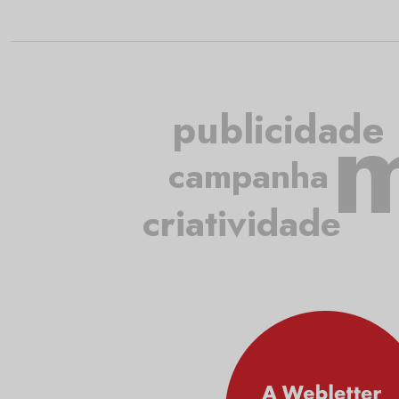
m
publicidade
campanha
criatividade