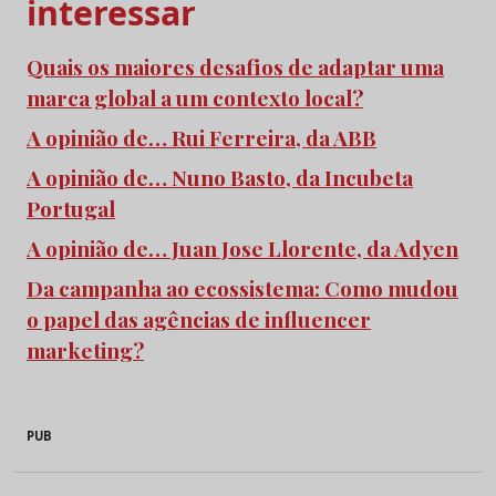
interessar
Quais os maiores desafios de adaptar uma
marca global a um contexto local?
A opinião de… Rui Ferreira, da ABB
A opinião de… Nuno Basto, da Incubeta
Portugal
A opinião de… Juan Jose Llorente, da Adyen
Da campanha ao ecossistema: Como mudou
o papel das agências de influencer
marketing?
PUB