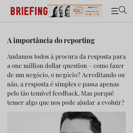
Briefing: Todas as notícias sobre os negócios do
Marketing e da Publicidade
Skip
to
A importância do reporting
content
Andamos todos à procura da resposta para
a one million dollar question – como fazer
de um negócio, o negócio? Acreditando ou
não, a resposta é simples e passa apenas
pelo tão temível feedback
.
Mas porquê
temer algo que nos pode ajudar a evoluir?