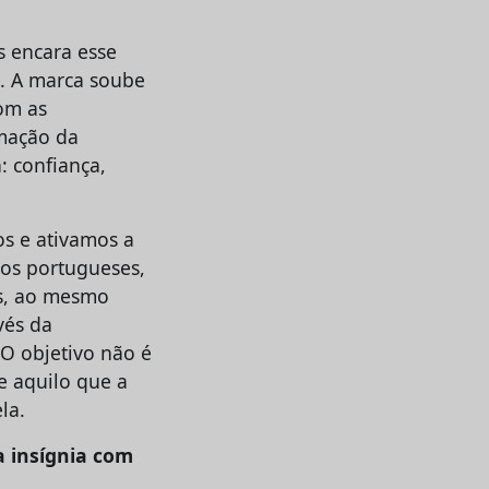
 encara esse
. A marca soube
om as
rmação da
 confiança,
os e ativamos a
dos portugueses,
os, ao mesmo
vés da
 O objetivo não é
e aquilo que a
la.
a insígnia com