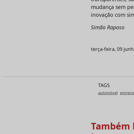
mudança sem perd
inovação com si
Simão Raposo
terça-feira, 09 jun
TAGS
automóvel
entrevi
Também l