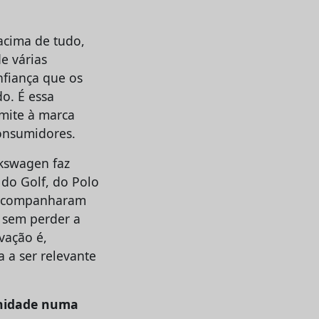
acima de tudo,
e várias
nfiança que os
o. É essa
rmite à marca
onsumidores.
lkswagen faz
 do Golf, do Polo
e acompanharam
 sem perder a
vação é,
 a ser relevante
rnidade numa