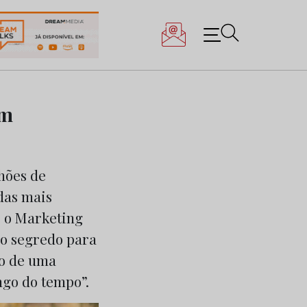
om
hões de
das mais
, o Marketing
 o segredo para
ão de uma
ngo do tempo”.