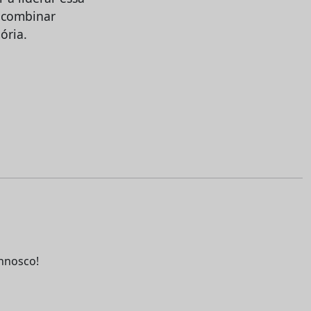
 combinar
ória.
nnosco!