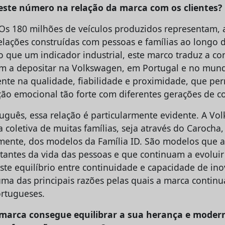
este número na relação da marca com os clientes?
Os 180 milhões de veículos produzidos representam, 
elações construídas com pessoas e famílias ao longo d
o que um indicador industrial, este marco traduz a co
am a depositar na Volkswagen, em Portugal e no mund
sente na qualidade, fiabilidade e proximidade, que pe
ão emocional tão forte com diferentes gerações de c
guês, essa relação é particularmente evidente. A Vo
coletiva de muitas famílias, seja através do Carocha,
emente, dos modelos da Família ID. São modelos qu
ntes da vida das pessoas e que continuam a evoluir
ste equilíbrio entre continuidade e capacidade de ino
ma das principais razões pelas quais a marca continua
rtugueses.
 marca consegue equilibrar a sua herança e mode