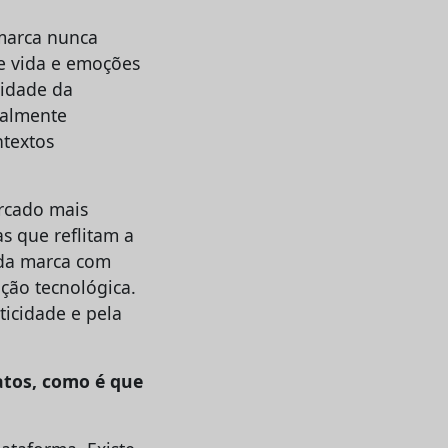
 marca nunca
e vida e emoções
cidade da
ralmente
textos
rcado mais
s que reflitam a
 da marca com
ação tecnológica.
ticidade e pela
atos, como é que