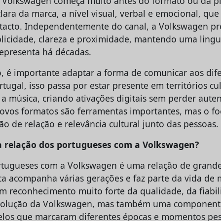
a Volkswagen começa muito antes do formato ou da pl
ara da marca, a nível visual, verbal e emocional, que
tacto. Independentemente do canal, a Volkswagen p
licidade, clareza e proximidade, mantendo uma ling
epresenta há décadas.
é importante adaptar a forma de comunicar aos dife
tugal, isso passa por estar presente em territórios c
a música, criando ativações digitais sem perder auten
novos formatos são ferramentas importantes, mas o fo
ão de relação e relevância cultural junto das pessoas.
 relação dos portugueses com a Volkswagen?
ortugueses com a Volkswagen é uma relação de grand
ca acompanha várias gerações e faz parte da vida de m
um reconhecimento muito forte da qualidade, da fiabi
volução da Volkswagen, mas também uma component
elos que marcaram diferentes épocas e momentos pes