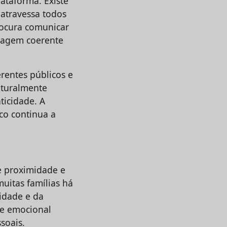
ataforma. Existe
 atravessa todos
rocura comunicar
uagem coerente
rentes públicos e
ulturalmente
ticidade. A
co continua a
e proximidade e
uitas famílias há
lidade e da
e emocional
soais.