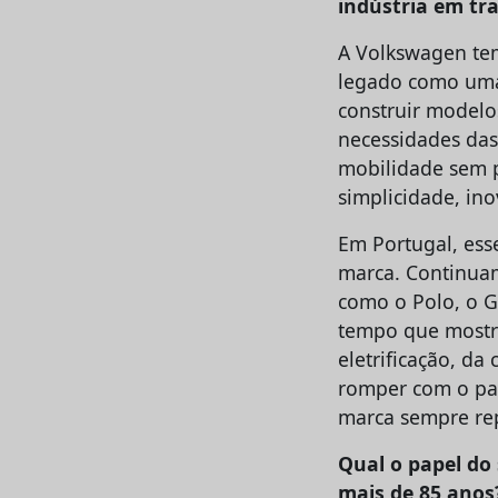
indústria em tr
A Volkswagen tem
legado como uma
construir model
necessidades das
mobilidade sem p
simplicidade, ino
Em Portugal, ess
marca. Continuam
como o Polo, o G
tempo que mostr
eletrificação, da
romper com o pas
marca sempre rep
Qual o papel do
mais de 85 anos