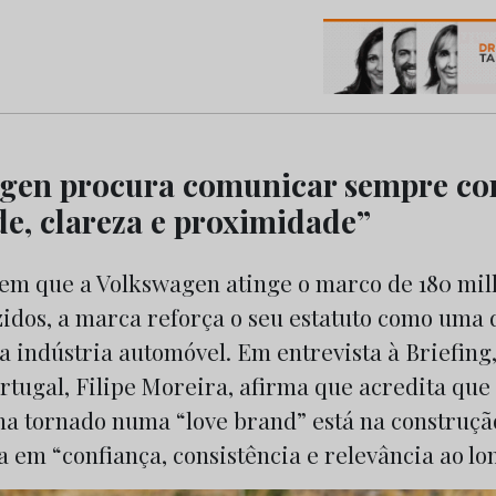
os do Marketing e da Publicidade
agen procura comunicar sempre c
de, clareza e proximidade”
m que a Volkswagen atinge o marco de 180 mil
zidos, a marca reforça o seu estatuto como uma 
a indústria automóvel. Em entrevista à Briefing
rtugal, Filipe Moreira, afirma que acredita que
nha tornado numa “love brand” está na construç
 em “confiança, consistência e relevância ao lo