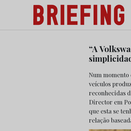
Briefing: Todas as notícias sobre os negóci
Skip
to
“A Volksw
content
simplicida
Num momento e
veículos produ
reconhecidas d
Director em Po
que esta se te
relação baseada