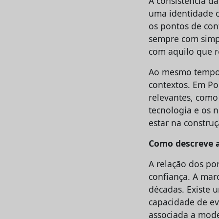
A consistência d
uma identidade cl
os pontos de con
sempre com simp
com aquilo que r
Ao mesmo tempo, 
contextos. Em Por
relevantes, como 
tecnologia e os 
estar na construç
Como descreve a
A relação dos p
confiança. A mar
décadas. Existe 
capacidade de e
associada a mod