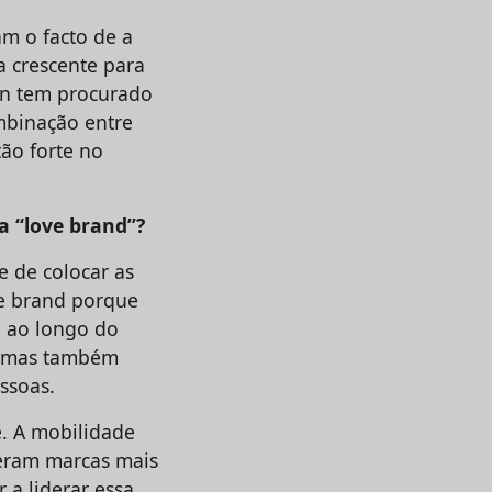
m o facto de a
a crescente para
gen tem procurado
ombinação entre
ão forte no
a “love brand”?
e de colocar as
e brand
porque
a ao longo do
o, mas também
ssoas.
. A mobilidade
peram marcas mais
 a liderar essa