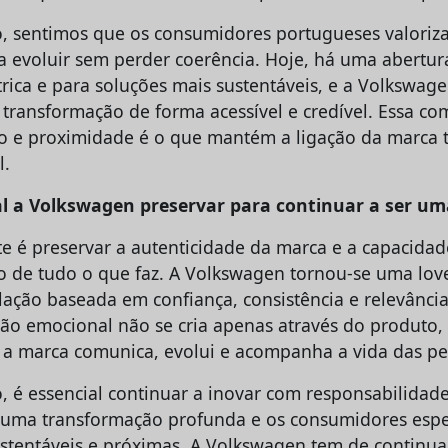
 sentimos que os consumidores portugueses valoriza
a evoluir sem perder coerência. Hoje, há uma abertur
trica e para soluções mais sustentáveis, e a Volkswa
 transformação de forma acessível e credível. Essa c
o e proximidade é o que mantém a ligação da marca t
l.
al a Volkswagen preservar para continuar a ser um
e é preservar a autenticidade da marca e a capacidad
o de tudo o que faz. A Volkswagen tornou-se uma
lov
lação baseada em confiança, consistência e relevânci
ção emocional não se cria apenas através do produt
a marca comunica, evolui e acompanha a vida das pe
é essencial continuar a inovar com responsabilidade
r uma transformação profunda e os consumidores es
ustentáveis e próximas. A Volkswagen tem de continuar