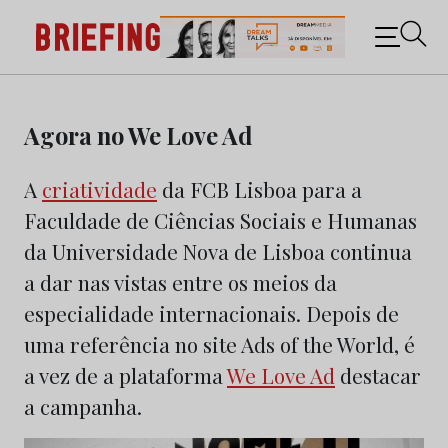
Briefing: Todas as notícias sobre os negócios do
Marketing e da Publicidade
Skip
to
Agora no We Love Ad
content
A
criatividade
da FCB Lisboa para a
Faculdade de Ciências Sociais e Humanas
da Universidade Nova de Lisboa continua
a dar nas vistas entre os meios da
especialidade internacionais. Depois de
uma referência no site Ads of the World, é
a vez de a plataforma
We Love Ad
destacar
a campanha.