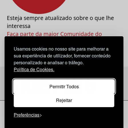
Esteja sempre atualizado sobre o que lhe
interessa
Faça parte da maior Comunidade do
Marketing e da Criatividade
Usamos cookies no nosso site para melhorar a
sua experiência de utilizador, fornecer conteúdo
personalizado e analisar o tráfego.
Política de Cookies.
Permitir Todos
Rejeitar
Considerações Legais
© 2026 Briefing |
O Nosso Estatuto
Preferências
|
Política de Cookies
|
Política de privacidade