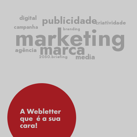
publicidade
digital
criatividade
marketing
campanha
branding
marca
agência
media
2050.briefing