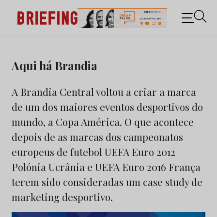
Briefing: Todas as notícias sobre os negócios do
Marketing e da Publicidade
Skip
to
Aqui há Brandia
content
A Brandia Central voltou a criar a marca
de um dos maiores eventos desportivos do
mundo, a Copa América. O que acontece
depois de as marcas dos campeonatos
europeus de futebol UEFA Euro 2012
Polónia Ucrânia e UEFA Euro 2016 França
terem sido consideradas um case study de
marketing desportivo.