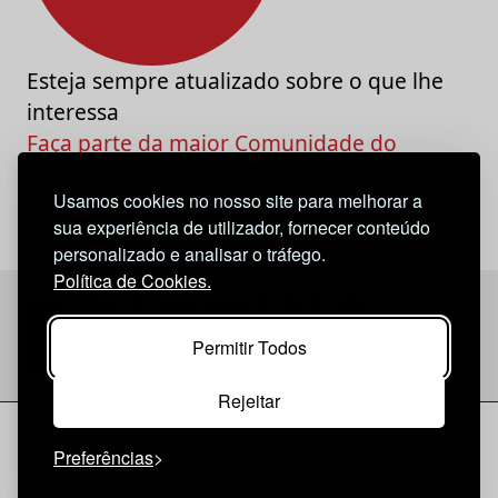
Esteja sempre atualizado sobre o que lhe
interessa
Faça parte da maior Comunidade do
Marketing e da Criatividade
Usamos cookies no nosso site para melhorar a
sua experiência de utilizador, fornecer conteúdo
personalizado e analisar o tráfego.
Política de Cookies.
Permitir Todos
Rejeitar
Considerações Legais
© 2026 Briefing |
O Nosso Estatuto
Preferências
|
Política de Cookies
|
Política de privacidade