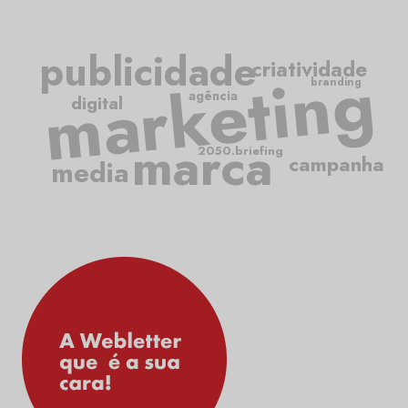
publicidade
criatividade
marketing
branding
agência
digital
marca
2050.briefing
campanha
media