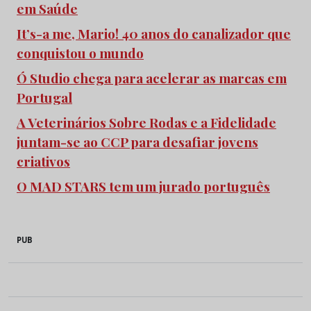
em Saúde
It’s-a me, Mario! 40 anos do canalizador que
conquistou o mundo
Ó Studio chega para acelerar as marcas em
Portugal
A Veterinários Sobre Rodas e a Fidelidade
juntam-se ao CCP para desafiar jovens
criativos
O MAD STARS tem um jurado português
PUB