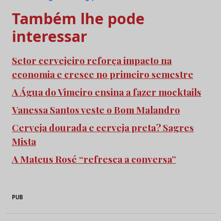
Também lhe pode
interessar
Setor cervejeiro reforça impacto na
economia e cresce no primeiro semestre
A Água do Vimeiro ensina a fazer mocktails
Vanessa Santos veste o Bom Malandro
Cerveja dourada e cerveja preta? Sagres
Mista
A Mateus Rosé “refresca a conversa”
PUB