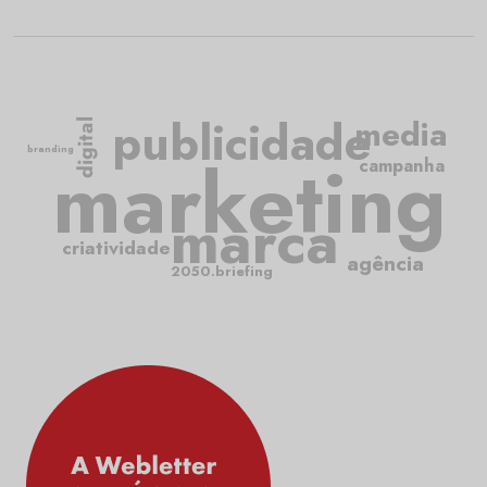
publicidade
media
digital
branding
marketing
campanha
marca
criatividade
agência
2050.briefing