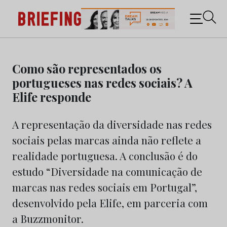
Briefing: Todas as notícias sobre os negócios do
Marketing e da Publicidade
Skip
to
Como são representados os
content
portugueses nas redes sociais? A
Elife responde
A representação da diversidade nas redes
sociais pelas marcas ainda não reflete a
realidade portuguesa. A conclusão é do
estudo “Diversidade na comunicação de
marcas nas redes sociais em Portugal”,
desenvolvido pela Elife, em parceria com
a Buzzmonitor.