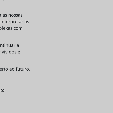
a as nossas
Interpretar as
mplexas com
ntinuar a
 vividos e
rto ao futuro.
oto