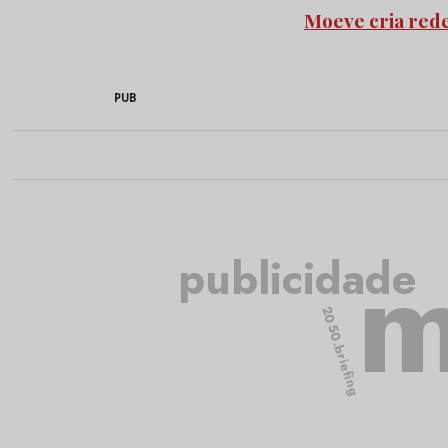
Moeve cria red
PUB
m
publicidade
2050.briefing