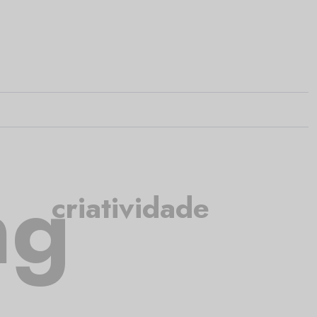
ng
criatividade