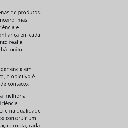
enas de produtos.
anceiro, mas
iência e
confiança em cada
to real e
o há muito
experiência em
o, o objetivo é
de contacto.
sa melhoria
iciência
ta e na qualidade
os construir um
ração conta, cada