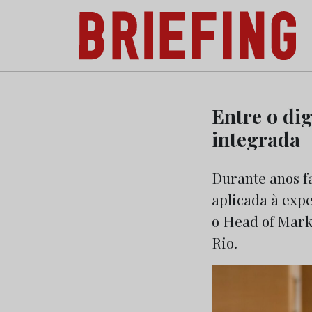
Briefing: Todas as notícias sobre os negóci
Skip
to
Entre o dig
content
integrada
Durante anos f
aplicada à expe
o Head of Mark
Rio.