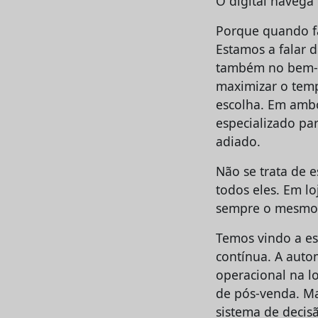
O digital navega 
Porque quando fa
Estamos a falar 
também no bem-es
maximizar o temp
escolha. Em ambo
especializado pa
adiado.
Não se trata de e
todos eles. Em lo
sempre o mesmo: 
Temos vindo a es
contínua. A autom
operacional na lo
de pós-venda. Ma
sistema de decis