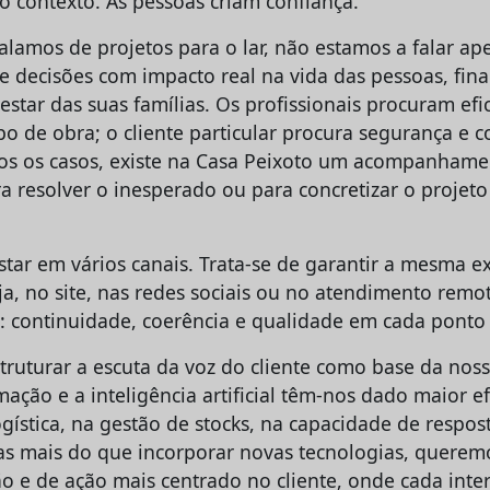
o contexto. As pessoas criam confiança.
lamos de projetos para o lar, não estamos a falar ap
de decisões com impacto real na vida das pessoas, fin
tar das suas famílias. Os profissionais procuram efic
o de obra; o cliente particular procura segurança e 
s os casos, existe na Casa Peixoto um acompanhamen
ra resolver o inesperado ou para concretizar o projet
star em vários canais. Trata-se de garantir a mesma 
ja, no site, nas redes sociais ou no atendimento remot
continuidade, coerência e qualidade em cada ponto 
truturar a escuta da voz do cliente como base da nos
ação e a inteligência artificial têm-nos dado maior ef
gística, na gestão de stocks, na capacidade de respos
s mais do que incorporar novas tecnologias, querem
ão e de ação mais centrado no cliente, onde cada inte