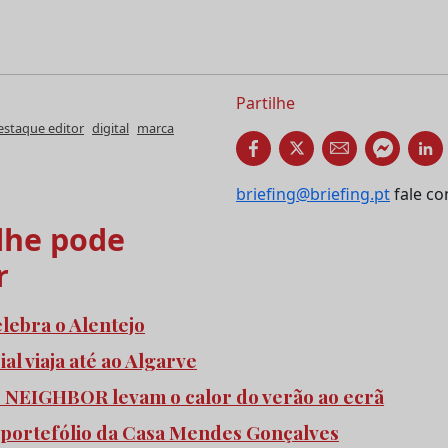
Partilhe
estaque editor
digital
marca
briefing@briefing.pt
fale co
he pode
r
elebra o Alentejo
l viaja até ao Algarve
e NEIGHBOR levam o calor do verão ao ecrã
 portefólio da Casa Mendes Gonçalves