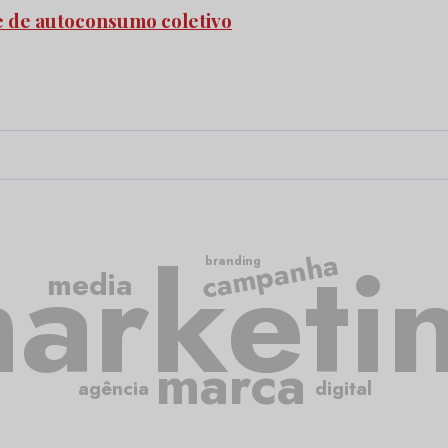
e de autoconsumo coletivo
arketi
campanha
branding
media
marca
agência
digital