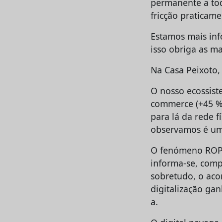
permanente a toda
fricção praticam
Estamos mais inf
isso obriga as m
Na Casa Peixoto,
O nosso ecossist
commerce (+45 % 
para lá da rede f
observamos é um
O fenómeno ROPO:
informa-se, compa
sobretudo, o aco
digitalização gan
a.