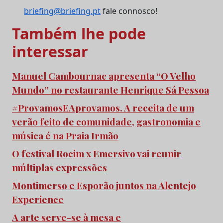
briefing@briefing.pt
fale connosco!
Também lhe pode
interessar
Manuel Cambournac apresenta “O Velho
Mundo” no restaurante Henrique Sá Pessoa
#ProvamosEAprovamos. A receita de um
verão feito de comunidade, gastronomia e
música é na Praia Irmão
O festival Rocim x Emersivo vai reunir
múltiplas expressões
Montimerso e Esporão juntos na Alentejo
Experience
A arte serve-se à mesa e