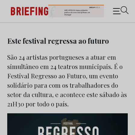
Briefing: Todas as notícias sobre os negócios do
Marketing e da Publicidade
Skip
to
Este festival regressa ao futuro
content
São 24 artistas portugueses a atuar em
simultâneo em 24 teatros municipais. É o
Festival Regresso ao Futuro, um evento
solidário para com os trabalhadores do
setor da cultura, e acontece este sábado às
21H30 por todo o país.