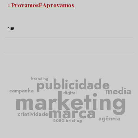
#ProvamosEAprovamos
PUB
publicidade
branding
media
marketing
campanha
digital
marca
criatividade
agência
2050.briefing