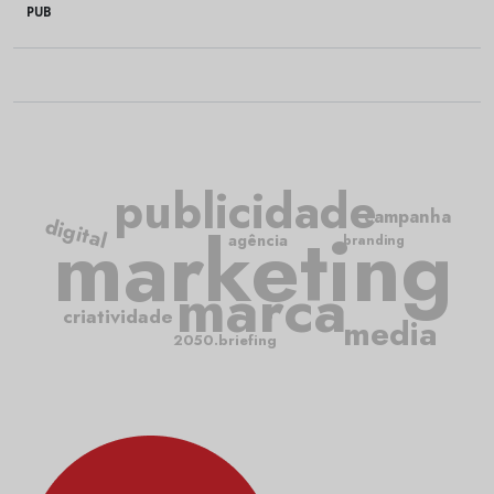
PUB
publicidade
campanha
marketing
digital
agência
branding
marca
criatividade
media
2050.briefing