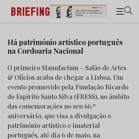
Briefing: Todas as notícias sobre os negócios do
Marketing e da Publicidade
Skip
to
Há património artístico português
content
na Cordoaria Nacional
O primeiro Manufactum – Salão de Artes
& Ofícios acaba de chegar a Lisboa. Um
evento promovido pela Fundação Ricardo
do Espírito Santo Silva (FRESS), no âmbito
das comemorações no seu 66.º
aniversário, que visa a divulgação o
património artístico e imaterial
português, até dia 6 de maio, na