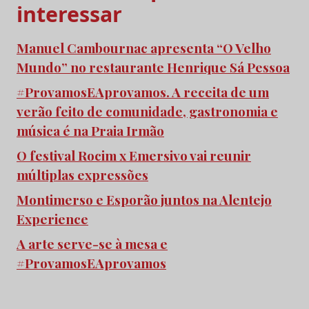
interessar
Manuel Cambournac apresenta “O Velho
Mundo” no restaurante Henrique Sá Pessoa
#ProvamosEAprovamos. A receita de um
verão feito de comunidade, gastronomia e
música é na Praia Irmão
O festival Rocim x Emersivo vai reunir
múltiplas expressões
Montimerso e Esporão juntos na Alentejo
Experience
A arte serve-se à mesa e
#ProvamosEAprovamos