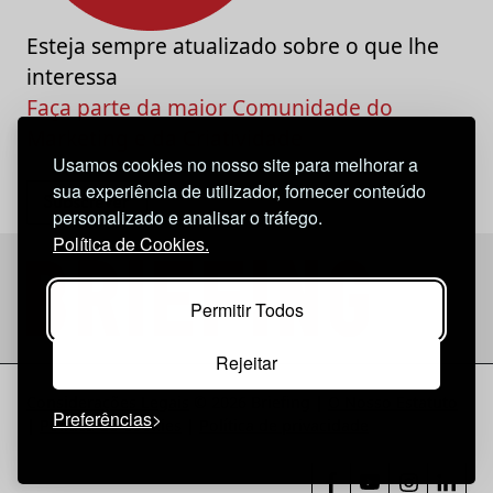
Esteja sempre atualizado sobre o que lhe
interessa
Faça parte da maior Comunidade do
Marketing e da Criatividade
Usamos cookies no nosso site para melhorar a
sua experiência de utilizador, fornecer conteúdo
personalizado e analisar o tráfego.
Política de Cookies.
Permitir Todos
Rejeitar
Considerações Legais
© 2026 Briefing |
O Nosso Estatuto
Preferências
|
Política de Cookies
|
Política de privacidade