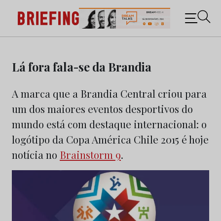
Briefing: Todas as notícias sobre os negócios do
Marketing e da Publicidade
Skip
to
Lá fora fala-se da Brandia
content
A marca que a Brandia Central criou para
um dos maiores eventos desportivos do
mundo está com destaque internacional: o
logótipo da Copa América Chile 2015 é hoje
notícia no
Brainstorm 9
.