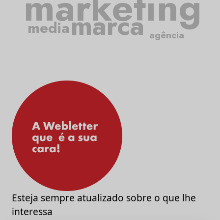
marketing
marca
media
agência
Esteja sempre atualizado sobre o que lhe
interessa