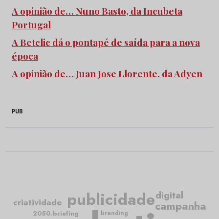
A opinião de… Nuno Basto, da Incubeta
Portugal
A Betclic dá o pontapé de saída para a nova
época
A opinião de… Juan Jose Llorente, da Adyen
PUB
publicidade
digital
criatividade
campanha
2050.briefing
branding