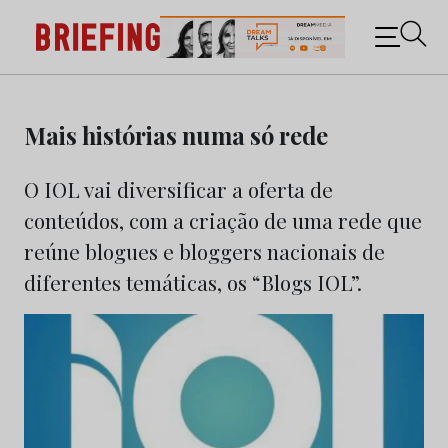
Briefing: Todas as notícias sobre os negócios do
Marketing e da Publicidade
Skip
to
Mais histórias numa só rede
content
O IOL vai diversificar a oferta de
conteúdos, com a criação de uma rede que
reúne blogues e bloggers nacionais de
diferentes temáticas, os “Blogs IOL”.