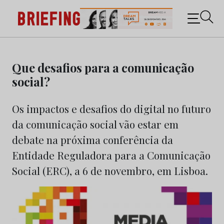
Briefing: Todas as notícias sobre os negócios do
Marketing e da Publicidade
Skip
to
Que desafios para a comunicação
content
social?
Os impactos e desafios do digital no futuro
da comunicação social vão estar em
debate na próxima conferência da
Entidade Reguladora para a Comunicação
Social (ERC), a 6 de novembro, em Lisboa.