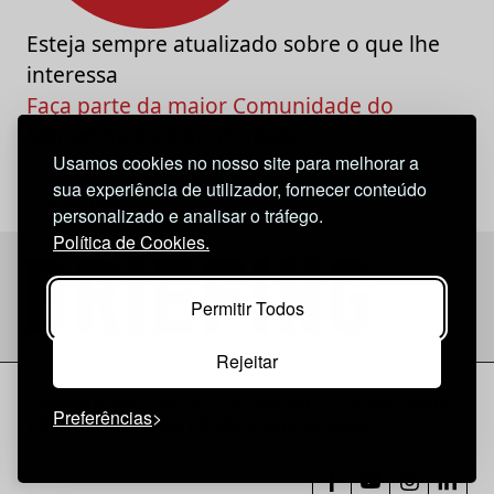
Esteja sempre atualizado sobre o que lhe
interessa
Faça parte da maior Comunidade do
Marketing e da Criatividade
Usamos cookies no nosso site para melhorar a
sua experiência de utilizador, fornecer conteúdo
personalizado e analisar o tráfego.
Política de Cookies.
Permitir Todos
Rejeitar
Considerações Legais
© 2026 Briefing |
O Nosso Estatuto
Preferências
|
Política de Cookies
|
Política de privacidade