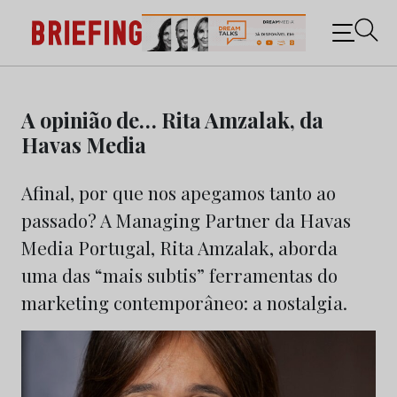
Briefing: Todas as notícias sobre os negócios do
Marketing e da Publicidade
Skip
to
A opinião de… Rita Amzalak, da
content
Havas Media
Afinal, por que nos apegamos tanto ao
passado? A Managing Partner da Havas
Media Portugal, Rita Amzalak, aborda
uma das “mais subtis” ferramentas do
marketing contemporâneo: a nostalgia.