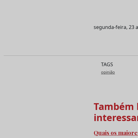
segunda-feira, 23 a
TAGS
opinião
Também l
interessa
Quais os maiore