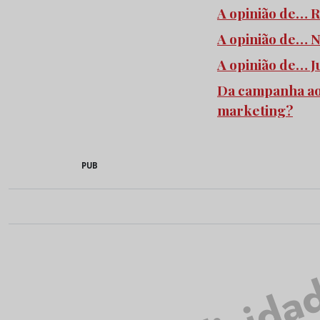
A opinião de… R
A opinião de… N
A opinião de… J
Da campanha ao
marketing?
PUB