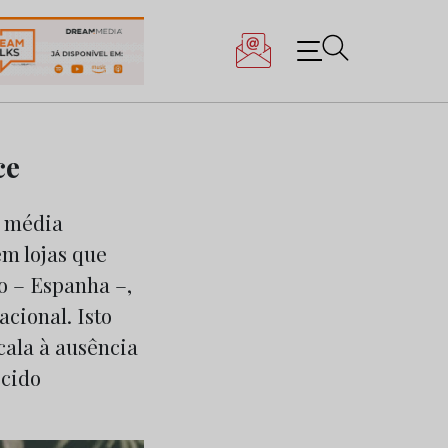
ce
à média
m lojas que
o – Espanha –,
cional. Isto
cala à ausência
ecido