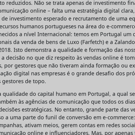
to reduzidos. Não se trata apenas de investimento fi
municação online – falta uma estratégia digital clara
o de investimento esperado e recrutamento de uma e
 recursos humanos portugueses na área do e-commerc
nhecidos a nível Internacional: temos em Portugal um
onais da venda de bens de Luxo (Farfetch) e a Zalando 
018. Isto demonstra a qualidade e formação das nos
, a decisão no que diz respeito às vendas online é to
s, por gestores que não tiveram ainda formação ou ex
mação digital nas empresas é o grande desafio dos pr
gestores de topo.
 qualidade do capital humano em Portugal, a qual se
ambém às agências de comunicação que todos os dias
ecisões estratégicas. No entanto, grande parte das v
so a uma parte do funil de conversão em e-commerce
panhas, ativam meios, gerem contas em redes sociai
unicação online e influenciadores. Mas, por apenas 