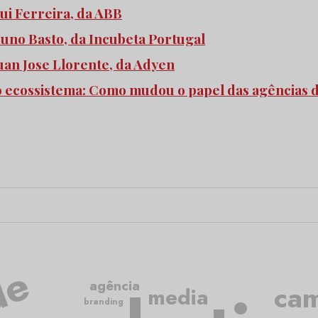
ui Ferreira, da ABB
uno Basto, da Incubeta Portugal
uan Jose Llorente, da Adyen
 ecossistema: Como mudou o papel das agências d
agência
ca
media
branding