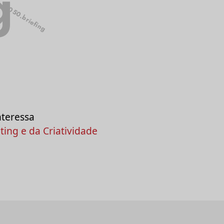
g
2050.briefing
nteressa
ing e da Criatividade