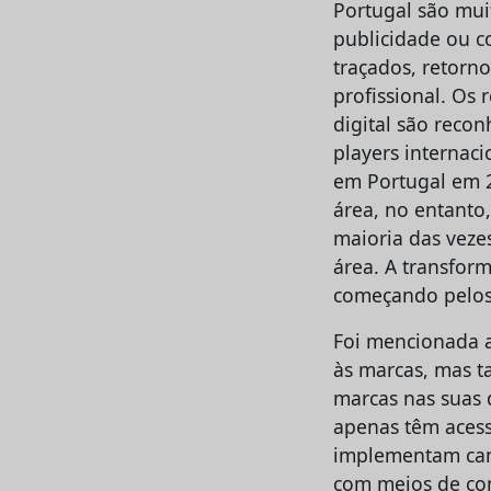
Portugal são mui
publicidade ou co
traçados, retorn
profissional. Os
digital são reco
players internaci
em Portugal em 2
área, no entanto
maioria das veze
área. A transfor
começando pelos 
Foi mencionada a
às marcas, mas t
marcas nas suas d
apenas têm aces
implementam cam
com meios de com