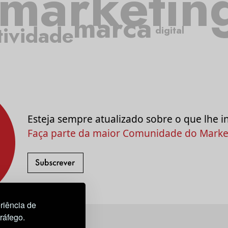
de
marketin
marca
tividade
digital
Esteja sempre atualizado sobre o que lhe i
Faça parte da maior Comunidade do Market
riência de
tráfego.