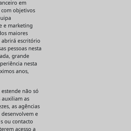
nanceiro em
, com objetivos
quipa
e e marketing
 dos maiores
abrirá escritório
sas pessoas nesta
mada, grande
periência nesta
óximos anos,
 estende não só
 auxiliam as
ezes, as agências
: desenvolvem e
s ou contacto
terem acesso a