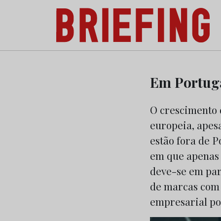
Briefing: Todas as notícias sobre os negóci
Skip
to
Em Portuga
content
O crescimento 
europeia, apes
estão fora de 
em que apenas 2
deve-se em part
de marcas com 
empresarial po