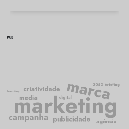
PUB
marca
2050.briefing
criatividade
branding
marketing
media
digital
campanha
publicidade
agência