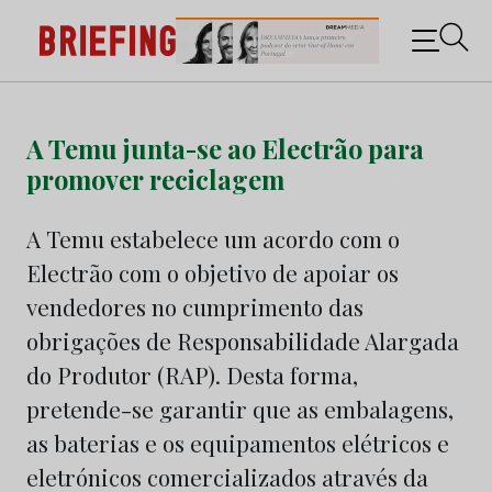
Briefing: Todas as notícias sobre os negócios do
Marketing e da Publicidade
Skip
to
A Temu junta-se ao Electrão para
content
promover reciclagem
A Temu estabelece um acordo com o
Electrão com o objetivo de apoiar os
vendedores no cumprimento das
obrigações de Responsabilidade Alargada
do Produtor (RAP). Desta forma,
pretende-se garantir que as embalagens,
as baterias e os equipamentos elétricos e
eletrónicos comercializados através da