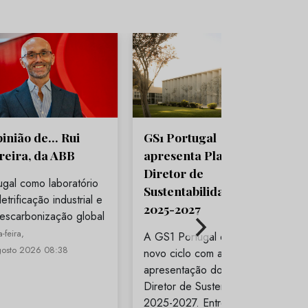
pinião de… Rui
GS1 Portugal
reira, da ABB
apresenta Plano
Diretor de
ugal como laboratório
Sustentabilidade para
etrificação industrial e
2025-2027
escarbonização global
-feira,
A GS1 Portugal entra num
gosto 2026 08:38
novo ciclo com a
apresentação do Plano
Diretor de Sustentabilidade
2025-2027. Entre os