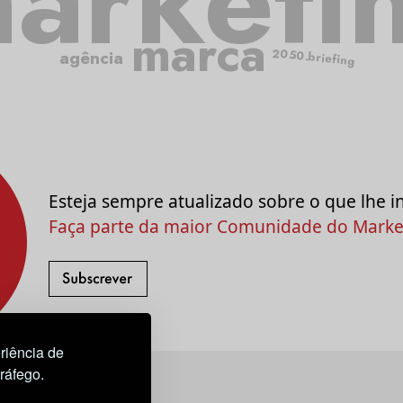
arketi
marca
2050.briefing
agência
Esteja sempre atualizado sobre o que lhe i
Faça parte da maior Comunidade do Market
riência de
tráfego.