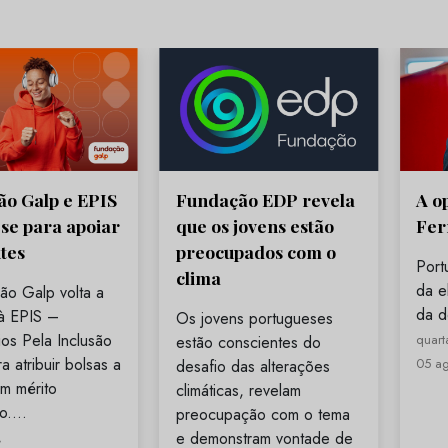
o Galp e EPIS
Fundação EDP revela
A o
se para apoiar
que os jovens estão
Fer
tes
preocupados com o
Port
clima
da el
ão Galp volta a
da d
 à EPIS –
Os jovens portugueses
os Pela Inclusão
quarta
estão conscientes do
a atribuir bolsas a
05 a
desafio das alterações
m mérito
climáticas, revelam
co.…
preocupação com o tema
e demonstram vontade de
,