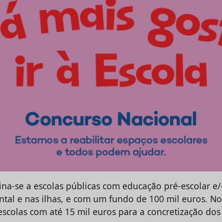
na-se a escolas públicas com educação pré-escolar e/o
tal e nas ilhas, e com um fundo de 100 mil euros. No 
scolas com até 15 mil euros para a concretização dos 