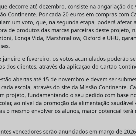
 que decorre até dezembro, consiste na angariação de 
tão Continente. Por cada 20 euros em compras com Ca
ulam um voto, que, na segunda etapa, poderá afetar a
pra de produtos das marcas parceiras deste projeto, n
toni, Longa Vida, Marshmallow, Oxford e UHU, garant
ses.
e janeiro e fevereiro, os votos acumulados poderão se
os dos clientes, através da aplicação do Cartão Contin
estão abertas até 15 de novembro e devem ser subme
cada escola, através do site da Missão Continente. Ca
m projeto, fundamentando o seu pedido com base nos
olar, ao nível da promoção da alimentação saudável e
ais o mesmo envolver os alunos, maior potencial terá
pantes vencedores serão anunciados em março de 202