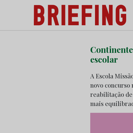
Briefing: Todas as notícias sobre os negóci
Skip
to
Continente
content
escolar
A Escola Missão
novo concurso n
reabilitação de
mais equilibra