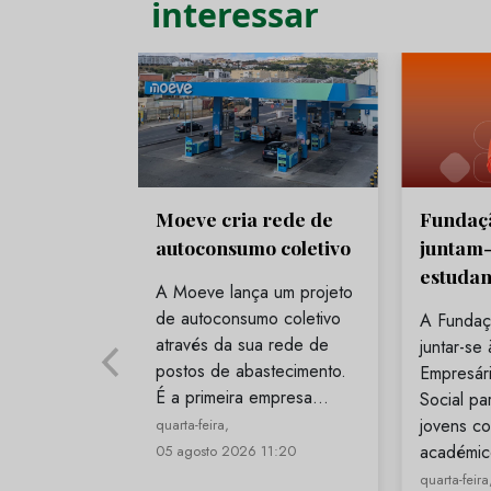
interessar
Moeve cria rede de
Fundaçã
autoconsumo coletivo
juntam-
estudan
A Moeve lança um projeto
de autoconsumo coletivo
A Fundaç
através da sua rede de
juntar-se
postos de abastecimento.
Empresári
É a primeira empresa…
Social par
jovens co
quarta-feira,
académi
05 agosto 2026 11:20
quarta-feira