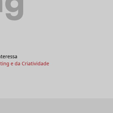
ng
nteressa
ing e da Criatividade