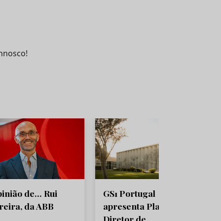
nnosco!
pinião de… Rui
GS1 Portugal
reira, da ABB
apresenta Plano
Diretor de