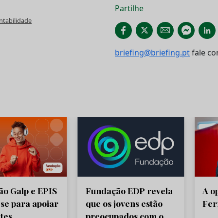
Partilhe
ntabilidade
briefing@briefing.pt
fale co
o Galp e EPIS
Fundação EDP revela
A o
se para apoiar
que os jovens estão
Fer
tes
preocupados com o