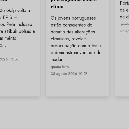
Port
clima
da el
ão Galp volta a
da d
 à EPIS –
Os jovens portugueses
os Pela Inclusão
quarta
estão conscientes do
a atribuir bolsas a
05 a
desafio das alterações
m mérito
climáticas, revelam
co.…
preocupação com o tema
e demonstram vontade de
,
mudar.…
2026 10:56
quarta-feira,
05 agosto 2026 10:53