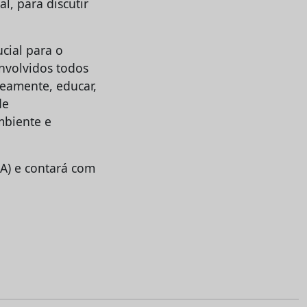
l, para discutir
ucial para o
nvolvidos todos
neamente, educar,
de
mbiente e
A) e contará com