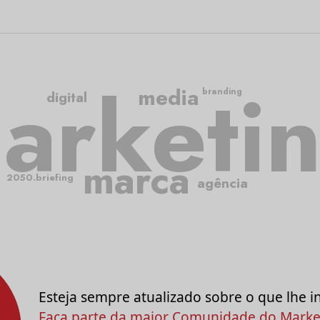
arketi
media
branding
digital
marca
2050.briefing
agência
Esteja sempre atualizado sobre o que lhe i
Faça parte da maior Comunidade do Market