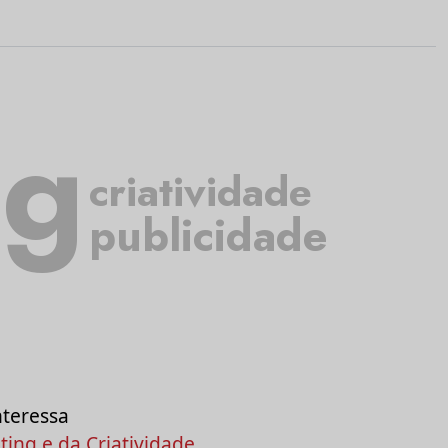
ng
criatividade
publicidade
nteressa
ing e da Criatividade