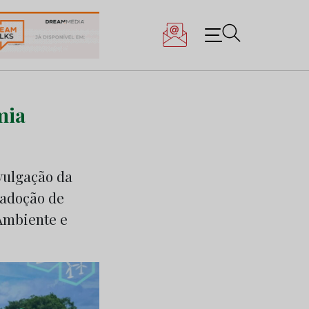
mia
ivulgação da
 adoção de
 Ambiente e