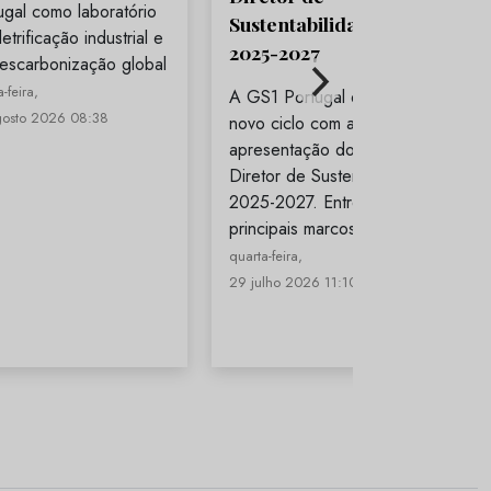
ugal como laboratório
Sustentabilidade para
etrificação industrial e
2025-2027
escarbonização global
-feira,
A GS1 Portugal entra num
gosto 2026 08:38
novo ciclo com a
apresentação do Plano
Diretor de Sustentabilidade
2025-2027. Entre os
principais marcos…
quarta-feira,
29 julho 2026 11:10