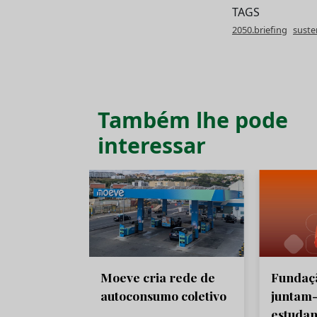
TAGS
2050.briefing
suste
Também lhe pode
interessar
Moeve cria rede de
Fundaçã
autoconsumo coletivo
juntam-
estudan