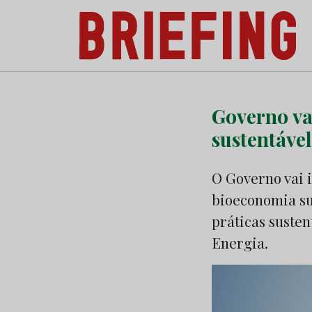
Briefing: Todas as notícias sobre os negóci
Skip
to
Governo va
content
sustentáve
O Governo vai i
bioeconomia su
práticas susten
Energia.