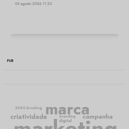
05 agosto 2026 11:20
PUB
marca
2050.briefing
criatividade
campanha
marketing
branding
digital