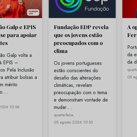
o Galp e EPIS
Fundação EDP revela
A o
se para apoiar
que os jovens estão
Fer
tes
preocupados com o
Port
clima
da el
ão Galp volta a
da d
 à EPIS –
Os jovens portugueses
os Pela Inclusão
quarta
estão conscientes do
a atribuir bolsas a
05 a
desafio das alterações
m mérito
climáticas, revelam
co.…
preocupação com o tema
e demonstram vontade de
,
mudar.…
2026 10:56
quarta-feira,
05 agosto 2026 10:53