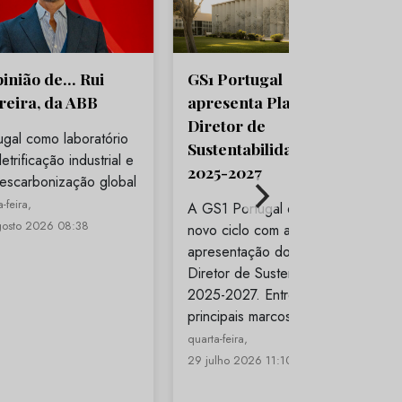
pinião de… Rui
GS1 Portugal
reira, da ABB
apresenta Plano
Diretor de
ugal como laboratório
Sustentabilidade para
etrificação industrial e
2025-2027
escarbonização global
-feira,
A GS1 Portugal entra num
gosto 2026 08:38
novo ciclo com a
apresentação do Plano
Diretor de Sustentabilidade
2025-2027. Entre os
principais marcos…
quarta-feira,
29 julho 2026 11:10