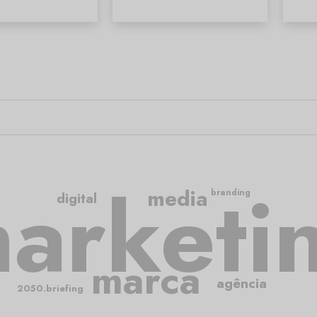
arketi
media
branding
digital
marca
agência
2050.briefing