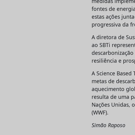
medidas implemen
fontes de energi
estas ações junta
progressiva da f
A diretora de Su
ao SBTi represen
descarbonização 
resiliência e pro
A Science Based 
metas de descarbo
aquecimento globa
resulta de uma pa
Nações Unidas, o
(WWF).
Simão Raposo