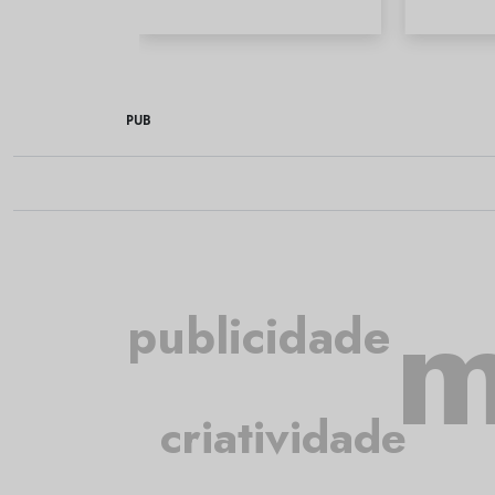
PUB
m
publicidade
criatividade