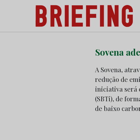
Briefing: Todas as notícias sobre os negóci
Skip
to
Sovena ader
content
A Sovena, atra
redução de emis
iniciativa será
(SBTi), de form
de baixo carbo