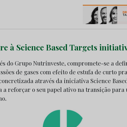
os do Marketing e da Publicidade
e à Science Based Targets initiati
vés do Grupo Nutrinveste, compromete-se a defi
sões de gases com efeito de estufa de curto pra
 concretizada através da iniciativa Science Base
a a reforçar o seu papel ativo na transição par
no.