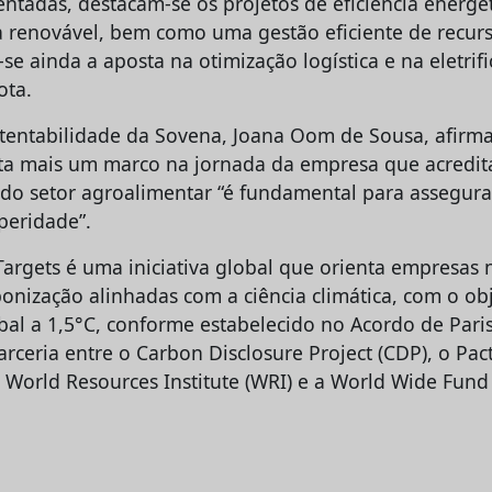
tadas, destacam-se os projetos de eficiência energét
a renovável, bem como uma gestão eficiente de recurs
-se ainda a aposta na otimização logística e na eletrif
rota.
stentabilidade da Sovena, Joana Oom de Sousa, afirm
ta mais um marco na jornada da empresa que acredit
do setor agroalimentar “é fundamental para assegura
speridade”.
Targets é uma iniciativa global que orienta empresas 
nização alinhadas com a ciência climática, com o obj
l a 1,5°C, conforme estabelecido no Acordo de Paris. 
rceria entre o Carbon Disclosure Project (CDP), o Pac
 World Resources Institute (WRI) e a World Wide Fund