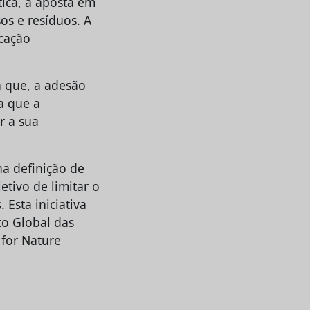
ica, a aposta em
os e resíduos.
A
icação
a que, a adesão
a que a
r a sua
na definição de
etivo de limitar o
Esta iniciativa
to Global das
 for Nature