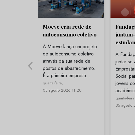
Moeve cria rede de
Fundaçã
autoconsumo coletivo
juntam-
estudan
A Moeve lança um projeto
de autoconsumo coletivo
A Fundaç
através da sua rede de
juntar-se
postos de abastecimento.
Empresári
É a primeira empresa…
Social par
jovens co
quarta-feira,
académi
05 agosto 2026 11:20
quarta-feira
05 agosto 