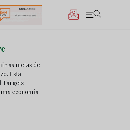
ve
nir as metas de
zo. Esta
d Targets
a uma economia