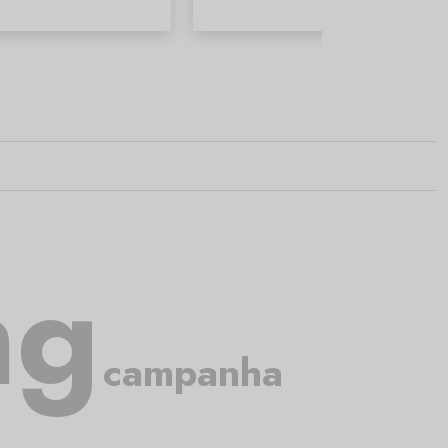
ng
campanha