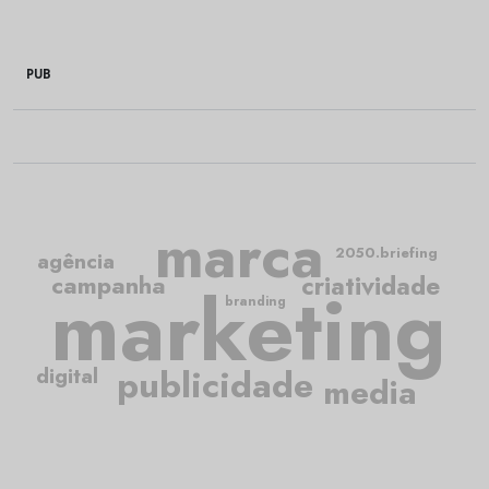
PUB
marca
2050.briefing
agência
criatividade
campanha
marketing
branding
publicidade
digital
media