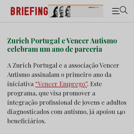
Briefing: Todas as notícias sobre os negócios do
Marketing e da Publicidade
Skip
to
Zurich Portugal e Vencer Autismo
content
celebram um ano de parceria
A Zurich Portugal e a associação Vencer
Autismo assinalam o primeiro ano da
iniciativa
“Vencer Emprego”
. Este
programa, que visa promover a
integração profissional de jovens e adultos
diagnosticados com autismo, já apoiou 140
beneficiários.